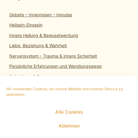
Gebete – Innenreisen – Impulse
Heilsein-Einssein
Innere Heilung & Bewusstwerdung
Liebe, Beziehung & Wahrheit
Nervensystem – Trauma & innere Sicherheit
Persönliche Erfahrungen und Wandlungswege
SeinsNatur & Erwachen
Wir verwenden Cookies, um unsere Website und unseren Service zu
optimieren.
10 min. kostenloses Infogespräch
|
Termin
Alle Cookies
vereinbaren
|
Impressum
|
Datenschutz
|
Cookie
Policy (EU)
Ablehnen