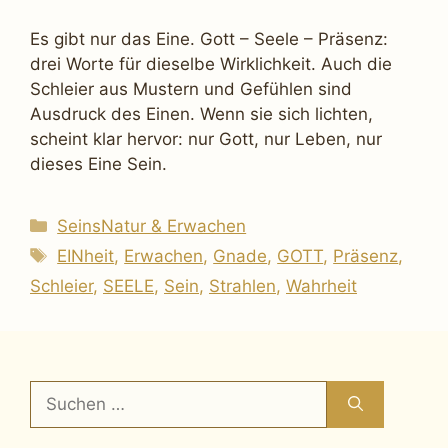
Es gibt nur das Eine. Gott – Seele – Präsenz:
drei Worte für dieselbe Wirklichkeit. Auch die
Schleier aus Mustern und Gefühlen sind
Ausdruck des Einen. Wenn sie sich lichten,
scheint klar hervor: nur Gott, nur Leben, nur
dieses Eine Sein.
Kategorien
SeinsNatur & Erwachen
Schlagwörter
EINheit
,
Erwachen
,
Gnade
,
GOTT
,
Präsenz
,
Schleier
,
SEELE
,
Sein
,
Strahlen
,
Wahrheit
Suchen
nach: