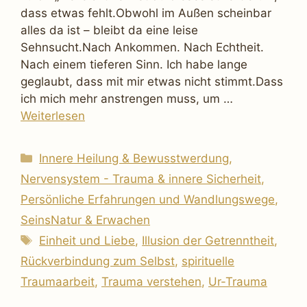
dass etwas fehlt.Obwohl im Außen scheinbar
alles da ist – bleibt da eine leise
Sehnsucht.Nach Ankommen. Nach Echtheit.
Nach einem tieferen Sinn. Ich habe lange
geglaubt, dass mit mir etwas nicht stimmt.Dass
ich mich mehr anstrengen muss, um …
Weiterlesen
Kategorien
Innere Heilung & Bewusstwerdung
,
Nervensystem - Trauma & innere Sicherheit
,
Persönliche Erfahrungen und Wandlungswege
,
SeinsNatur & Erwachen
Schlagwörter
Einheit und Liebe
,
Illusion der Getrenntheit
,
Rückverbindung zum Selbst
,
spirituelle
Traumaarbeit
,
Trauma verstehen
,
Ur-Trauma