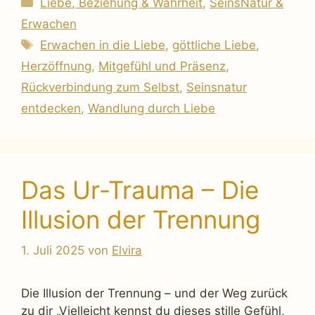
Liebe, Beziehung & Wahrheit
,
SeinsNatur &
Erwachen
Schlagwörter
Erwachen in die Liebe
,
göttliche Liebe
,
Herzöffnung
,
Mitgefühl und Präsenz
,
Rückverbindung zum Selbst
,
Seinsnatur
entdecken
,
Wandlung durch Liebe
Das Ur-Trauma – Die
Illusion der Trennung
1. Juli 2025
von
Elvira
Die Illusion der Trennung – und der Weg zurück
zu dir „Vielleicht kennst du dieses stille Gefühl,