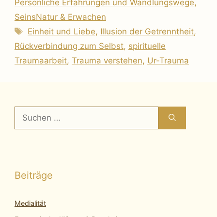
Persönliche Erfahrungen und Wandlungswege
,
SeinsNatur & Erwachen
Schlagwörter
Einheit und Liebe
,
Illusion der Getrenntheit
,
Rückverbindung zum Selbst
,
spirituelle
Traumaarbeit
,
Trauma verstehen
,
Ur-Trauma
Suchen
nach:
Beiträge
Medialität