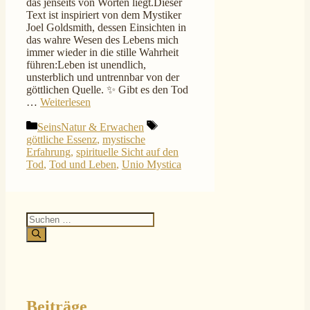
das jenseits von Worten liegt.Dieser
Text ist inspiriert von dem Mystiker
Joel Goldsmith, dessen Einsichten in
das wahre Wesen des Lebens mich
immer wieder in die stille Wahrheit
führen:Leben ist unendlich,
unsterblich und untrennbar von der
göttlichen Quelle. ✨ Gibt es den Tod
…
Weiterlesen
Kategorien
Schlagwörter
SeinsNatur & Erwachen
göttliche Essenz
,
mystische
Erfahrung
,
spirituelle Sicht auf den
Tod
,
Tod und Leben
,
Unio Mystica
Suchen
nach:
Beiträge