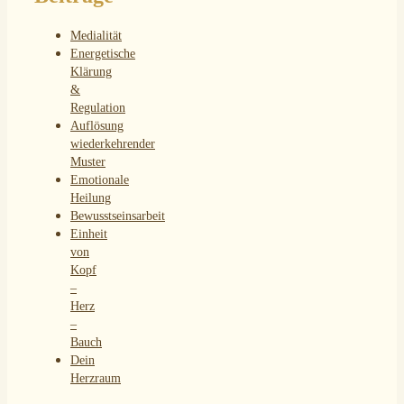
Medialität
Energetische
Klärung
&
Regulation
Auflösung
wiederkehrender
Muster
Emotionale
Heilung
Bewusstseinsarbeit
Einheit
von
Kopf
–
Herz
–
Bauch
Dein
Herzraum