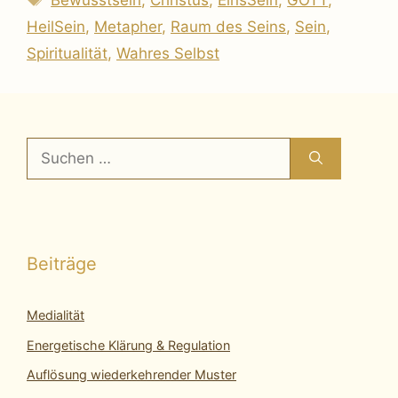
Bewusstsein
,
Christus
,
EinsSein
,
GOTT
,
HeilSein
,
Metapher
,
Raum des Seins
,
Sein
,
Spiritualität
,
Wahres Selbst
Suchen
nach:
Beiträge
Medialität
Energetische Klärung & Regulation
Auflösung wiederkehrender Muster