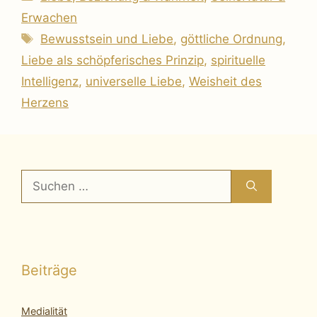
Erwachen
Schlagwörter
Bewusstsein und Liebe
,
göttliche Ordnung
,
Liebe als schöpferisches Prinzip
,
spirituelle
Intelligenz
,
universelle Liebe
,
Weisheit des
Herzens
Suchen
nach:
Beiträge
Medialität