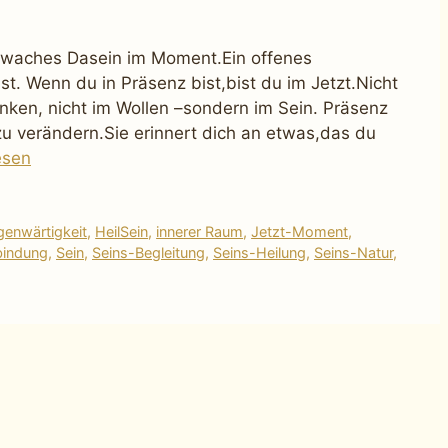
t waches Dasein im Moment.Ein offenes
t. Wenn du in Präsenz bist,bist du im Jetzt.Nicht
nken, nicht im Wollen –sondern im Sein. Präsenz
 zu verändern.Sie erinnert dich an etwas,das du
esen
enwärtigkeit
,
HeilSein
,
innerer Raum
,
Jetzt-Moment
,
bindung
,
Sein
,
Seins-Begleitung
,
Seins-Heilung
,
Seins-Natur
,