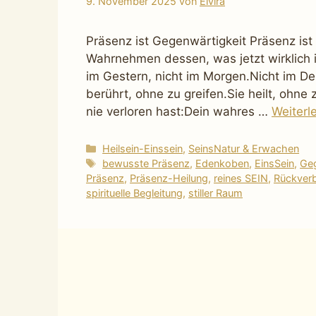
9. November 2025
von
Elvira
Präsenz ist Gegenwärtigkeit Präsenz is
Wahrnehmen dessen, was jetzt wirklich is
im Gestern, nicht im Morgen.Nicht im De
berührt, ohne zu greifen.Sie heilt, ohne
nie verloren hast:Dein wahres …
Weiterl
Kategorien
Heilsein-Einssein
,
SeinsNatur & Erwachen
Schlagwörter
bewusste Präsenz
,
Edenkoben
,
EinsSein
,
Geg
Präsenz
,
Präsenz-Heilung
,
reines SEIN
,
Rückver
spirituelle Begleitung
,
stiller Raum