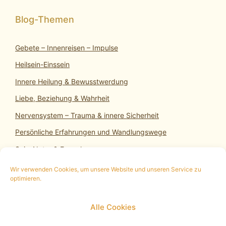
Gebete – Innenreisen – Impulse
Heilsein-Einssein
Innere Heilung & Bewusstwerdung
Liebe, Beziehung & Wahrheit
Nervensystem – Trauma & innere Sicherheit
Persönliche Erfahrungen und Wandlungswege
SeinsNatur & Erwachen
Wir verwenden Cookies, um unsere Website und unseren Service zu
optimieren.
10 min. kostenloses Infogespräch
|
Termin
Alle Cookies
vereinbaren
|
Impressum
|
Datenschutz
|
Cookie
Policy (EU)