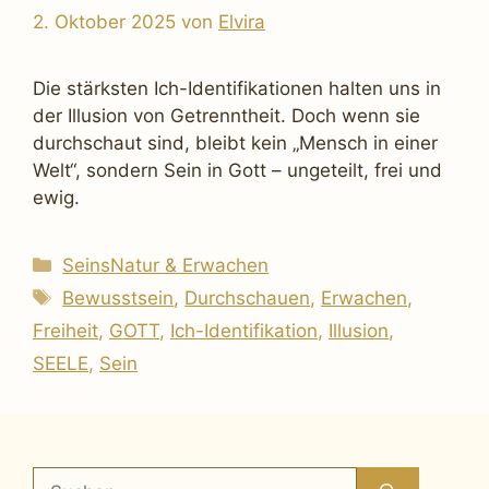
2. Oktober 2025
von
Elvira
Die stärksten Ich-Identifikationen halten uns in
der Illusion von Getrenntheit. Doch wenn sie
durchschaut sind, bleibt kein „Mensch in einer
Welt“, sondern Sein in Gott – ungeteilt, frei und
ewig.
Kategorien
SeinsNatur & Erwachen
Schlagwörter
Bewusstsein
,
Durchschauen
,
Erwachen
,
Freiheit
,
GOTT
,
Ich-Identifikation
,
Illusion
,
SEELE
,
Sein
Suchen