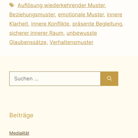
Schlagwörter
Auflösung wiederkehrender Muster
,
Beziehungsmuster
,
emotionale Muster
,
innere
Klarheit
,
innere Konflikte
,
präsente Begleitung
,
sicherer innerer Raum
,
unbewusste
Glaubenssätze
,
Verhaltensmuster
Suchen
nach:
Beiträge
Medialität