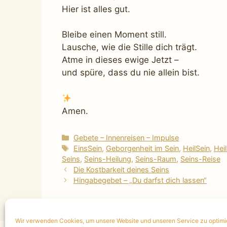
Hier ist alles gut.
Bleibe einen Moment still.
Lausche, wie die Stille dich trägt.
Atme in dieses ewige Jetzt –
und spüre, dass du nie allein bist.
Amen.
Kategorien
Gebete – Innenreisen – Impulse
Schlagwörter
EinsSein
,
Geborgenheit im Sein
,
HeilSein
,
Hei
Seins
,
Seins-Heilung
,
Seins-Raum
,
Seins-Reise
Die Kostbarkeit deines Seins
Hingabegebet – „Du darfst dich lassen“
Wir verwenden Cookies, um unsere Website und unseren Service zu optimi