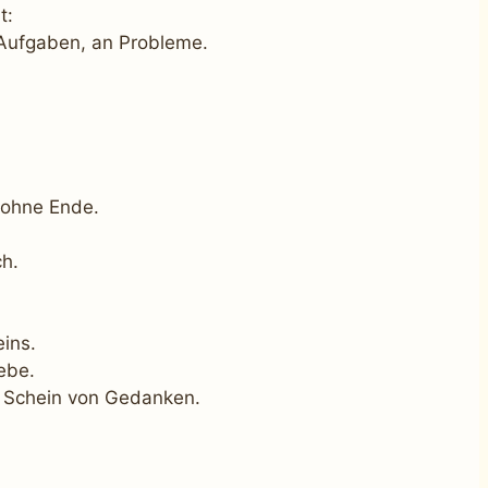
t:
 Aufgaben, an Probleme.
, ohne Ende.
ch.
ins.
ebe.
er Schein von Gedanken.