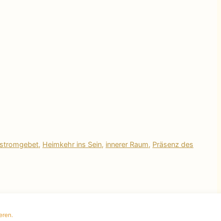
lstromgebet
,
Heimkehr ins Sein
,
innerer Raum
,
Präsenz des
eren.