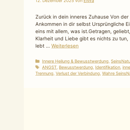
12. Dezember 2025
von
Elvira
Zurück in dein inneres Zuhause Von der 
Ankommen in dir selbst Ursprüngliche Ei
eins mit allem, was ist.Getragen, gelie
Klarheit und Liebe gibt es nichts zu tun
lebt …
Weiterlesen
Kategorien
Innere Heilung & Bewusstwerdung
,
SeinsNat
Schlagwörter
ANGST
,
Bewusstwerdung
,
Identifikation
,
inn
Trennung
,
Verlust der Verbindung
,
Wahre SeinsN