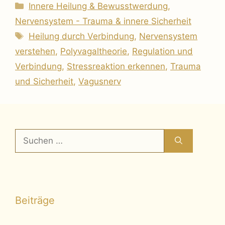
Kategorien
Innere Heilung & Bewusstwerdung
,
Nervensystem - Trauma & innere Sicherheit
Schlagwörter
Heilung durch Verbindung
,
Nervensystem
verstehen
,
Polyvagaltheorie
,
Regulation und
Verbindung
,
Stressreaktion erkennen
,
Trauma
und Sicherheit
,
Vagusnerv
Suchen
nach:
Beiträge