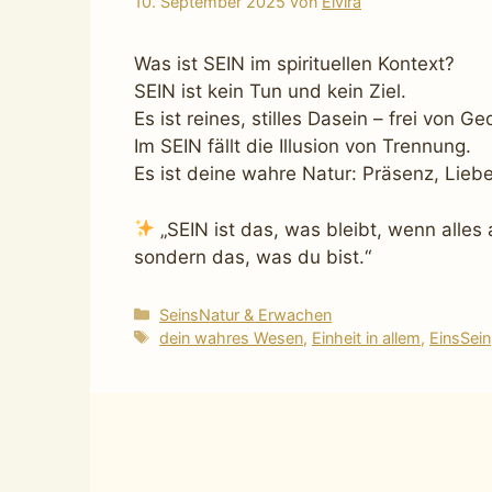
10. September 2025
von
Elvira
Was ist SEIN im spirituellen Kontext?
SEIN ist kein Tun und kein Ziel.
Es ist reines, stilles Dasein – frei von
Im SEIN fällt die Illusion von Trennung.
Es ist deine wahre Natur: Präsenz, Lieb
„SEIN ist das, was bleibt, wenn alles
sondern das, was du bist.“
Kategorien
SeinsNatur & Erwachen
Schlagwörter
dein wahres Wesen
,
Einheit in allem
,
EinsSein