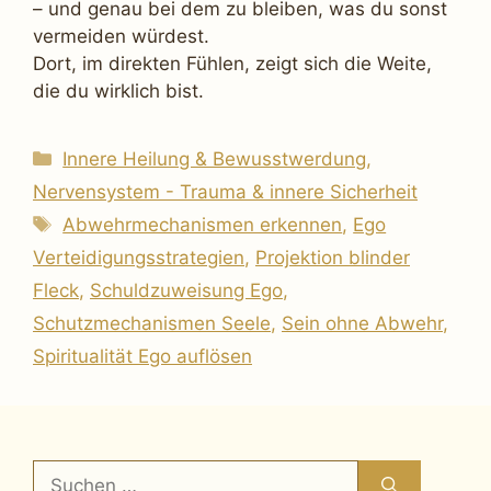
– und genau bei dem zu bleiben, was du sonst
vermeiden würdest.
Dort, im direkten Fühlen, zeigt sich die Weite,
die du wirklich bist.
Kategorien
Innere Heilung & Bewusstwerdung
,
Nervensystem - Trauma & innere Sicherheit
Schlagwörter
Abwehrmechanismen erkennen
,
Ego
Verteidigungsstrategien
,
Projektion blinder
Fleck
,
Schuldzuweisung Ego
,
Schutzmechanismen Seele
,
Sein ohne Abwehr
,
Spiritualität Ego auflösen
Suchen