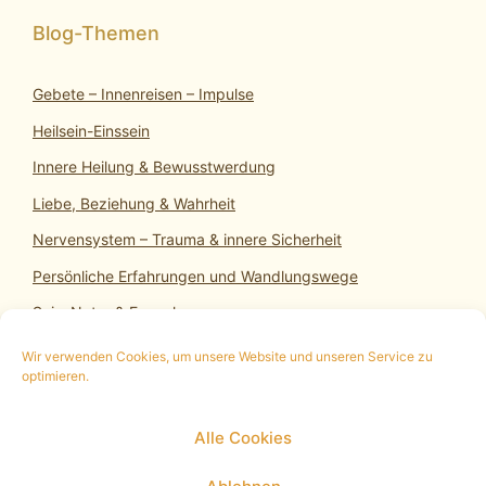
Gebete – Innenreisen – Impulse
Heilsein-Einssein
Innere Heilung & Bewusstwerdung
Liebe, Beziehung & Wahrheit
Nervensystem – Trauma & innere Sicherheit
Persönliche Erfahrungen und Wandlungswege
SeinsNatur & Erwachen
Wir verwenden Cookies, um unsere Website und unseren Service zu
optimieren.
10 min. kostenloses Infogespräch
|
Termin
Alle Cookies
vereinbaren
|
Impressum
|
Datenschutz
|
Cookie
Policy (EU)