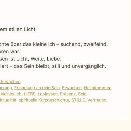
m stillen Licht
hichte über das kleine Ich – suchend, zweifelnd,
oren war.
en ist Licht, Weite, Liebe.
rt – das Sein bleibt, still und unvergänglich.
& Erwachen
nerung
,
Erinnerung an dein Sein
,
Erwachen
,
Heimkommen
,
,
kleines Ich
,
LIEBE
,
Loslassen
,
Präsenz
,
Sein
,
ritualität
,
spirituelle Kurzgeschichte
,
STILLE
,
Vertrauen
,