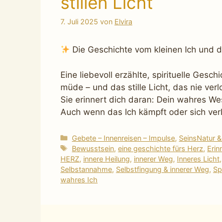
stillen Licht
7. Juli 2025
von
Elvira
Die Geschichte vom kleinen Ich und de
Eine liebevoll erzählte, spirituelle Gesc
müde – und das stille Licht, das nie verl
Sie erinnert dich daran: Dein wahres Wes
Auch wenn das Ich kämpft oder sich verlie
Kategorien
Gebete – Innenreisen – Impulse
,
SeinsNatur 
Schlagwörter
Bewusstsein
,
eine geschichte fürs Herz
,
Erin
HERZ
,
innere Heilung
,
innerer Weg
,
Inneres Licht
Selbstannahme
,
Selbstfingung & innerer Weg
,
Spi
wahres Ich