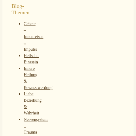
Gebete
–
Innenreisen
–
Impulse
Heilsein-
Einssein
Innere
Heilung
&
Bewusstwerdung
Liebe,
Beziehung
&
Wahrheit
Nervensystem
–
Trauma