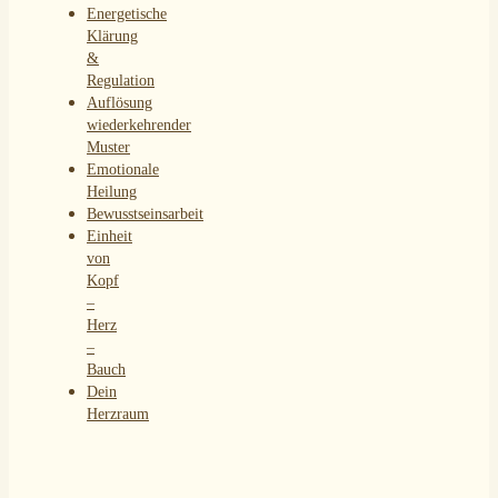
Energetische
Klärung
&
Regulation
Auflösung
wiederkehrender
Muster
Emotionale
Heilung
Bewusstseinsarbeit
Einheit
von
Kopf
–
Herz
–
Bauch
Dein
Herzraum