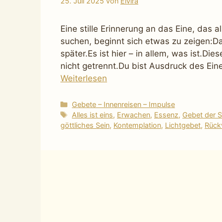
25. Juli 2025
von
Elvira
Eine stille Erinnerung an das Eine, das a
suchen, beginnt sich etwas zu zeigen:Das
später.Es ist hier – in allem, was ist.Die
nicht getrennt.Du bist Ausdruck des Ein
Weiterlesen
Kategorien
Gebete – Innenreisen – Impulse
Schlagwörter
Alles ist eins
,
Erwachen
,
Essenz
,
Gebet der St
göttliches Sein
,
Kontemplation
,
Lichtgebet
,
Rück