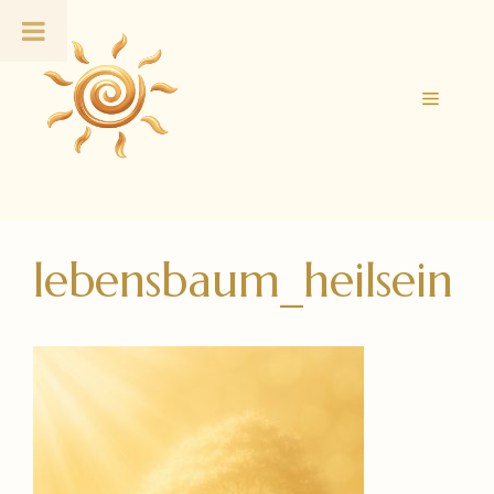
Zum
Inhalt
springen
Menü
lebensbaum_heilsein